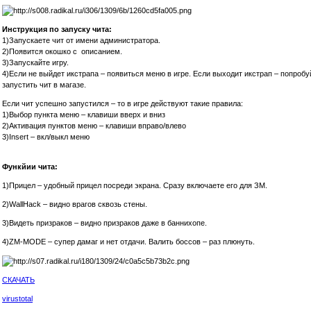
Инструкция по запуску чита:
1)Запускаете чит от имени администратора.
2)Появится окошко с описанием.
3)Запускайте игру.
4)Если не выйдет икстрапа – появиться меню в игре. Если выходит икстрап – попроб
запустить чит в магазе.
Если чит успешно запустился – то в игре действуют такие правила:
1)Выбор пункта меню – клавиши вверх и вниз
2)Активация пунктов меню – клавиши вправо/влево
3)Insert – вкл/выкл меню
Функйии чита:
1)Прицел – удобный прицел посреди экрана. Сразу включаете его для ЗМ.
2)WallHaсk – видно врагов сквозь стены.
3)Видеть призраков – видно призраков даже в баннихопе.
4)ZM-MODE – супер дамаг и нет отдачи. Валить боссов – раз плюнуть.
СКАЧАТЬ
virustotal