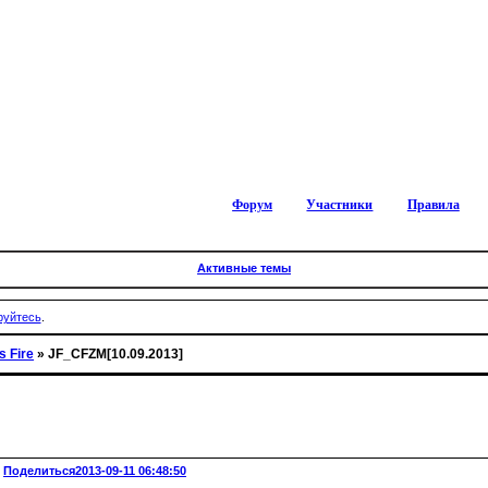
Форум
Участники
Правила
Активные темы
руйтесь
.
s Fire
»
JF_CFZM[10.09.2013]
Поделиться
2013-09-11 06:48:50