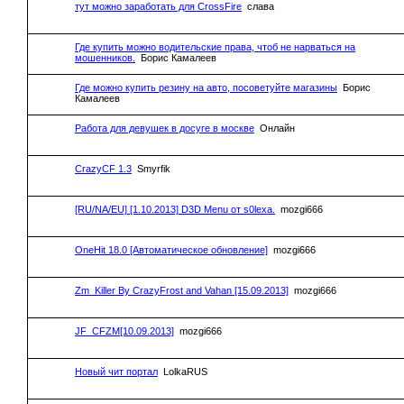
тут можно заработать для CrossFire
слава
Где купить можно водительские права, чтоб не нарваться на
мошенников.
Борис Камалеев
Где можно купить резину на авто, посоветуйте магазины
Борис
Камалеев
Работа для девушек в досуге в москве
Онлайн
CrazyCF 1.3
Smyrfik
[RU/NA/EU] [1.10.2013] D3D Menu от s0lexа.
mozgi666
OneHit 18.0 [Автоматическое обновление]
mozgi666
Zm_Killer By CrazyFrost and Vahan [15.09.2013]
mozgi666
JF_CFZM[10.09.2013]
mozgi666
Новый чит портал
LolkaRUS