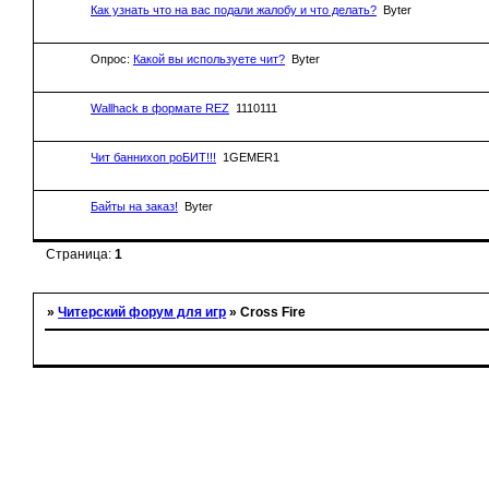
Как узнать что на вас подали жалобу и что делать?
Byter
Опрос:
Какой вы используете чит?
Byter
Wallhack в формате REZ
1110111
Чит баннихоп роБИТ!!!
1GEMER1
Байты на заказ!
Byter
Страница:
1
»
Читерский форум для игр
»
Cross Fire