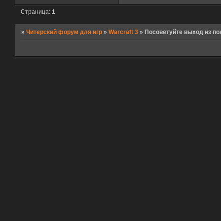
Страница:
1
»
Читерский форум для игр
»
Warcraft 3
»
Посоветуйте выход из по