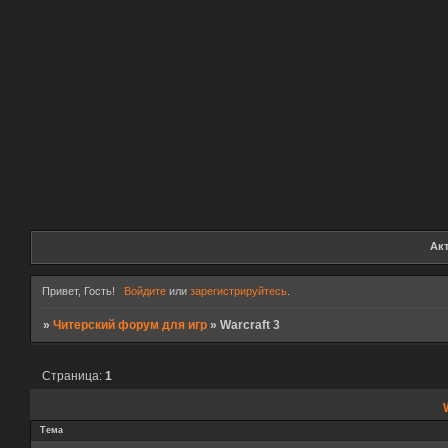
Ак
Привет, Гость!
Войдите
или
зарегистрируйтесь
.
»
Читерский форум для игр
»
Warcraft 3
Страница:
1
Тема