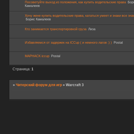
Посоветуйте выход из положения, как купить водительские права
Бор
Камалеев
Хочу жене купить водительские права, кататься умеет и знаки все зна
Борис Камалеев
Кто занимается транспортировкой груза
Лиза
Избавляемся от задержек на ICCup ( и немного лагов :) )
Postal
MAPHACK iccup
Postal
Страница:
1
»
Читерский форум для игр
»
Warcraft 3