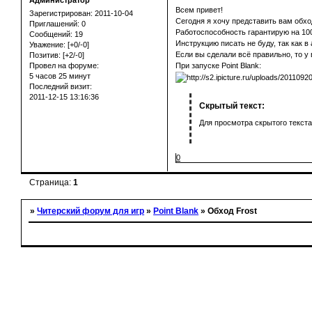
Администратор
Всем привет!
Зарегистрирован
: 2011-10-04
Сегодня я хочу представить вам обхо
Приглашений:
0
Работоспособность гарантирую на 1
Сообщений:
19
Инструкцию писать не буду, так как в
Уважение:
[+0/-0]
Если вы сделали всё правильно, то у
Позитив:
[+2/-0]
При запуске Point Blank:
Провел на форуме:
5 часов 25 минут
Последний визит:
2011-12-15 13:16:36
Скрытый текст:
Для просмотра скрытого текста
0
Страница:
1
»
Читерский форум для игр
»
Point Blank
»
Обход Frost