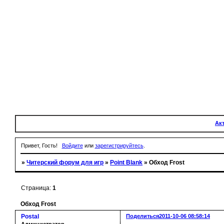
Ак
Привет, Гость!
Войдите
или
зарегистрируйтесь
.
»
Читерский форум для игр
»
Point Blank
»
Обход Frost
Страница:
1
Обход Frost
Postal
Поделиться
2011-10-06 08:58:14