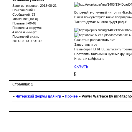
Активный участник
Зарегистрирован
: 2013-08-21
Приглашений:
0
Встречайте отличный чит от mr.4itach
Сообщений:
33
В нём присутствуют такие популярные
Уважение:
[+0/-0]
Так,что думаю многие будут рады!
Позитив:
[+0/-0]
Провел на форуме:
4 часа 45 минут
Последний визит:
Скачать и распаковать чит
2014-03-13 06:31:42
Запустить игру
На выборе ПВП/ПВЕ запустить трейн
Поставить галочки на нужные функци
Играть и кайфовать
СКАЧАТЬ
0
Страница:
1
»
Читерский форум для игр
»
Прочее
»
Power WarFace by mr.4itacho