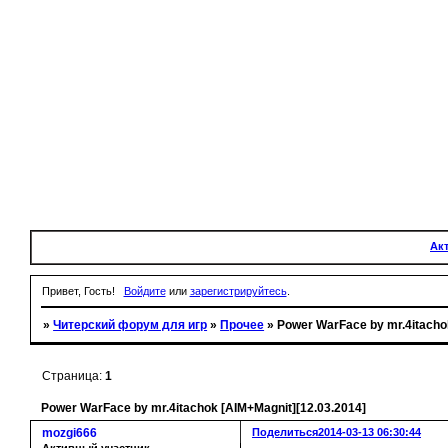
Ак
Привет, Гость!
Войдите
или
зарегистрируйтесь
.
»
Читерский форум для игр
»
Прочее
»
Power WarFace by mr.4itacho
Страница:
1
Power WarFace by mr.4itachok [AIM+Magnit][12.03.2014]
mozgi666
Поделиться
2014-03-13 06:30:44