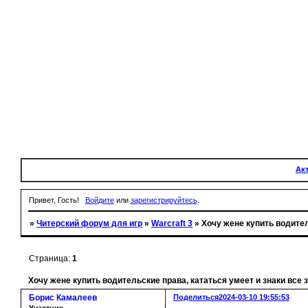
Ак
Привет, Гость!
Войдите
или
зарегистрируйтесь
.
»
Читерский форум для игр
»
Warcraft 3
»
Хочу жене купить водител
Страница:
1
Хочу жене купить водительские права, кататься умеет и знаки все 
Борис Камалеев
Поделиться
2024-03-10 19:55:53