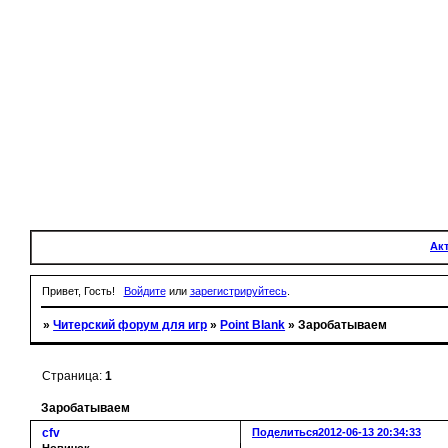
Ак
Привет, Гость!
Войдите
или
зарегистрируйтесь
.
»
Читерский форум для игр
»
Point Blank
»
Заробатываем
Страница:
1
Заробатываем
cfv
Поделиться
2012-06-13 20:34:33