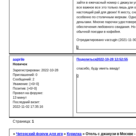
зайти в ежечасный номер с джакузи 
все важное все это только лишь для
настоящий рай для двоих! К месту, с
особенно по столичным меркам. Однак
деньгами. Многие парочки удостовер
обеспечения любовного свидания. Н
обычной поездки в кофейня.
Отредактировано varzugin (2021-11-30
0
aaprile
Поделиться
2022-10-28 12:52:55
Новичок
спасибо, буду иметь ввиду!
Зарегистрирован
: 2022-10-28
Приглашений:
0
0
Сообщений:
2
Уважение:
[+0/-0]
Позитив:
[+0/-0]
Провел на форуме:
13 минут
Последний визит:
2022-11-02 17:35:16
Страница:
1
»
Читерский форум для игр
»
Курилка
»
Отель с джакузи в Москве 