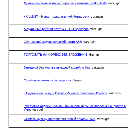
Лучшие фильмы и так же сериалы смотрите на likefilmdb
varzugin
⚡KILLNET - Новая технология убийства сети
varzugin
Актуальный рейтинг элитных ТОП Брокеров
varzugin
Обучающий надувательский центр АВД
varzugin
ТОРГОВАТЬ НА ФОРЕКС БЕЗ ВЛОЖЕНИЙ
Hrumm
Выездной бар москва выездной коктейль бар
varzugin
Стройматериалы из Белоруссии
Hrumm
Юридические услуги Ижевск Исковое заявление Ижевск
varzugin
Investohills Андрей Волков и финансовый рынок проблемных долгов в
Укра
varzugin
Скачать музыку morgenstern новый альбом 2021
varzugin