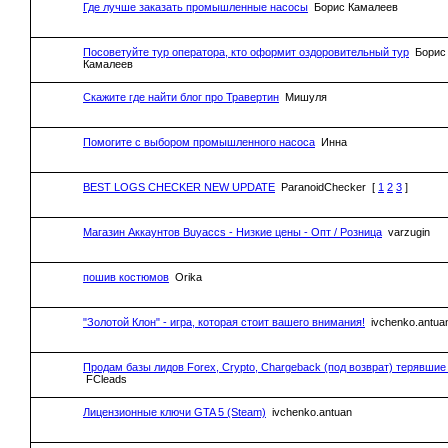
Где лучше заказать промышленные насосы
Борис Камалеев
Посоветуйте тур оператора, кто оформит оздоровительный тур
Борис
Камалеев
Скажите где найти блог про Травертин
Мишуля
Помогите с выбором промышленного насоса
Инна
BEST LOGS CHECKER NEW UPDATE
ParanoidChecker
[
1
2
3
]
Магазин Аккаунтов Buyaccs - Низкие цены - Опт / Розница
varzugin
пошив костюмов
Orika
"Золотой Клон" - игра, которая стоит вашего внимания!
ivchenko.antua
Продам базы лидов Forex, Crypto, Chargeback (под возврат) терявшие
FCleads
Лицензионные ключи GTA 5 (Steam)
ivchenko.antuan