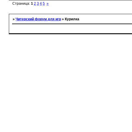
Страница:
1
2
3
4
5
»
»
Читерский форум для игр
»
Курилка