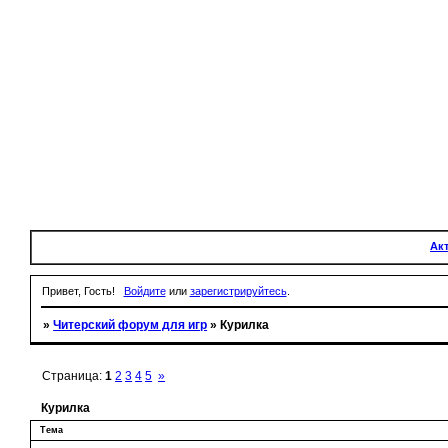
Ак
Привет, Гость!
Войдите
или
зарегистрируйтесь
.
»
Читерский форум для игр
»
Курилка
Страница:
1
2
3
4
5
»
Курилка
Тема