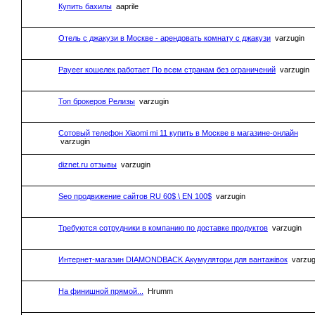
Купить бахилы
aaprile
Отель с джакузи в Москве - арендовать комнату с джакузи
varzugin
Payeer кошелек работает По всем странам без ограничений
varzugin
Топ брокеров Релизы
varzugin
Сотовый телефон Xiaomi mi 11 купить в Москве в магазине-онлайн
varzugin
diznet.ru отзывы
varzugin
Seo продвижение сайтов RU 60$ \ EN 100$
varzugin
Требуются сотрудники в компанию по доставке продуктов
varzugin
Интернет-магазин DIAMONDBACK Акумулятори для вантажівок
varzug
На финишной прямой...
Hrumm