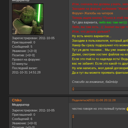
Модератор
Итак, сначала мы должны узнать, зап
Заходим на форум, выбераем "Жалоб
Форум> Жалобы на читеров
Теперь ищем кнопку "Поиск в этой те
Тут два варианта,
либо вас там нет)))
Либо, вы там есть...(( Значит вы где
Итак, что делать дальше?
Ну есть много вариантов...
Зарегистрирован
: 2011-10-05
Заходим в пользователя, который до
Приглашений:
0
Хакер бы сразу подразумил что можно
Сообщений:
5
Тут уж дело техники... Мы уже знаем 
Уважение:
[+2/-0]
Далее, смотрим хостинг файлов на ко
Позитив:
[+0/-0]
Если это mail.ru то надежда есть! Ве
Провел на форуме:
вас не забанят. Если это какой-то др
53 минуты
Ну или написать, мол давай договорим
Последний визит:
2011-10-31 14:51:28
Да и тут вы можете проявить фантази
Спасибо за внимание, байтЫр
0
Chiko
Поделиться
2011-11-06 20:11:28
Модератор
честно говоря но это полный тупизм
Зарегистрирован
: 2011-10-05
Приглашений:
0
0
Сообщений:
6
Уважение:
[+0/-0]
Позитив:
[+0/-0]