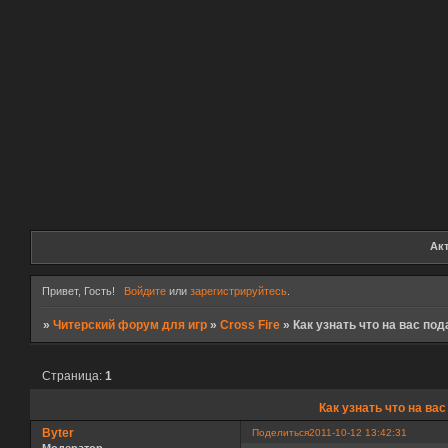
Ак
Привет, Гость!
Войдите
или
зарегистрируйтесь
.
»
Читерский форум для игр
»
Cross Fire
»
Как узнать что на вас по
Страница:
1
Как узнать что на ва
Byter
Поделиться
2011-10-12 13:42:31