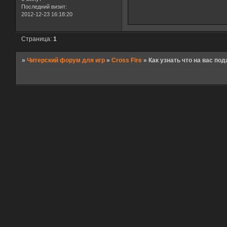
Последний визит:
2012-12-23 16:18:20
Страница:
1
»
Читерский форум для игр
»
Cross Fire
»
Как узнать что на вас по