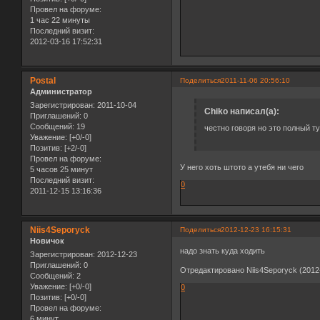
Провел на форуме:
1 час 22 минуты
Последний визит:
2012-03-16 17:52:31
Postal
Поделиться
2011-11-06 20:56:10
Администратор
Зарегистрирован
: 2011-10-04
Chiko написал(а):
Приглашений:
0
Сообщений:
19
честно говоря но это полный т
Уважение:
[+0/-0]
Позитив:
[+2/-0]
Провел на форуме:
У него хоть штото а утебя ни чего
5 часов 25 минут
Последний визит:
0
2011-12-15 13:16:36
Niis4Seporyck
Поделиться
2012-12-23 16:15:31
Новичок
надо знать куда ходить
Зарегистрирован
: 2012-12-23
Приглашений:
0
Отредактировано Niis4Seporyck (2012-
Сообщений:
2
Уважение:
[+0/-0]
0
Позитив:
[+0/-0]
Провел на форуме:
6 минут