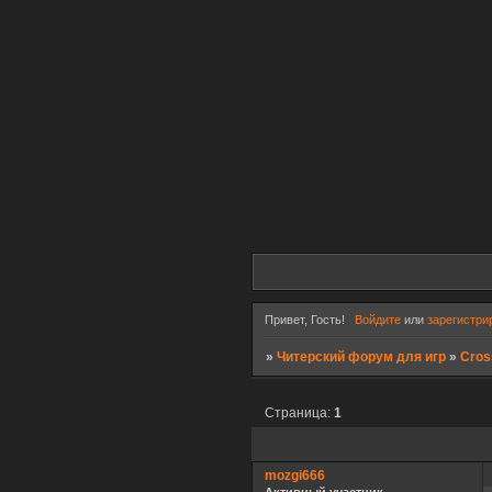
Привет, Гость!
Войдите
или
зарегистри
»
Читерский форум для игр
»
Cros
Страница:
1
mozgi666