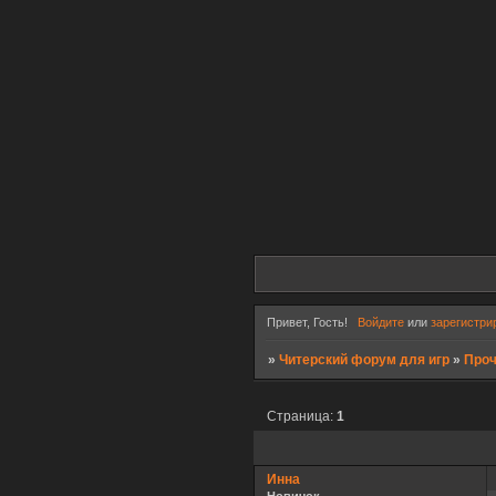
Привет, Гость!
Войдите
или
зарегистри
»
Читерский форум для игр
»
Про
Страница:
1
Инна