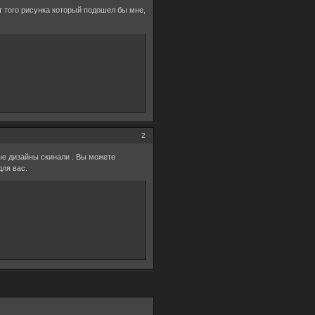
т того рисунка который подошел бы мне,
2
е дизайны скинали . Вы можете
для вас.