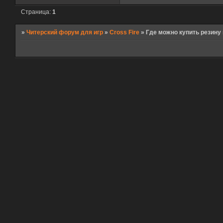
Страница:
1
»
Читерский форум для игр
»
Cross Fire
»
Где можно купить резину 