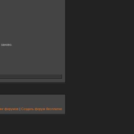
 заново.
инг форумов
|
Создать форум бесплатно