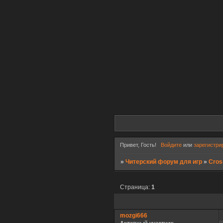
Привет, Гость!
Войдите
или
зарегистри
»
Читерский форум для игр
»
Cros
Страница:
1
mozgi666