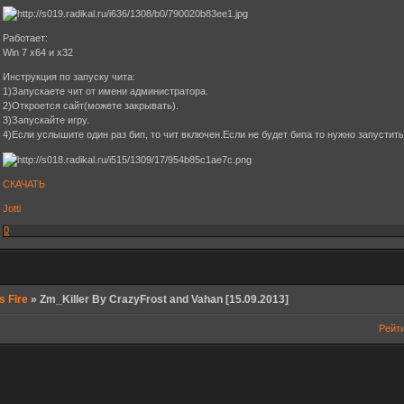
Работает:
Win 7 x64 и x32
Инструкция по запуску чита:
1)Запускаете чит от имени администратора.
2)Откроется сайт(можете закрывать).
3)Запускайте игру.
4)Если услышите один раз бип, то чит включен.Если не будет бипа то нужно запустить
СКАЧАТЬ
Jotti
0
s Fire
»
Zm_Killer By CrazyFrost and Vahan [15.09.2013]
Рейт