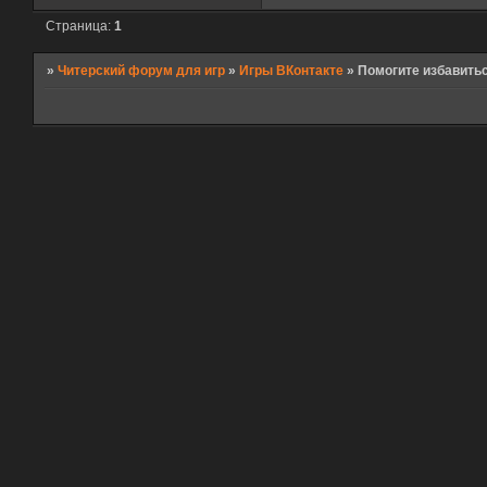
Страница:
1
»
Читерский форум для игр
»
Игры ВКонтакте
»
Помогите избавитьс