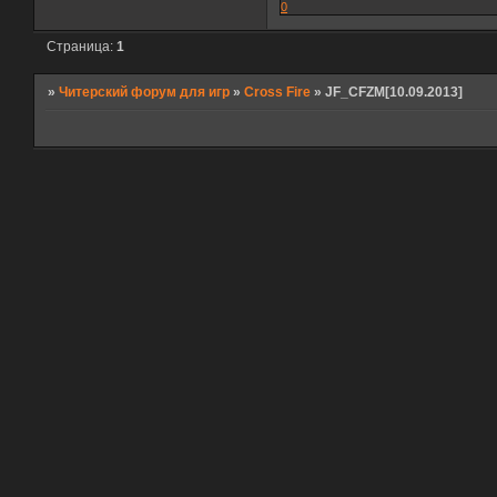
0
Страница:
1
»
Читерский форум для игр
»
Cross Fire
»
JF_CFZM[10.09.2013]