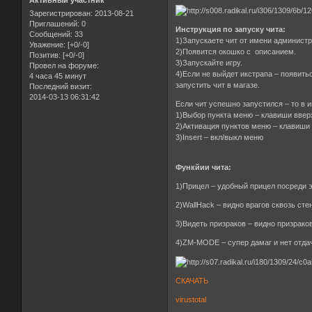
Активный участник
Зарегистрирован
: 2013-08-21
Приглашений:
0
Инструкция по запуску чита:
Сообщений:
33
1)Запускаете чит от имени администр
Уважение:
[+0/-0]
2)Появится окошко с описанием.
Позитив:
[+0/-0]
3)Запускайте игру.
Провел на форуме:
4)Если не выйдет икстрапа – появить
4 часа 45 минут
запустить чит в магазе.
Последний визит:
2014-03-13 06:31:42
Если чит успешно запустился – то в и
1)Выбор пункта меню – клавиши вверх
2)Активация пунктов меню – клавиши
3)Insert – вкл/выкл меню
Функйии чита:
1)Прицел – удобный прицел посреди э
2)WallHaсk – видно врагов сквозь сте
3)Видеть призраков – видно призрако
4)ZM-MODE – супер дамаг и нет отдач
СКАЧАТЬ
virustotal