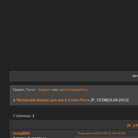
Ак
Привет, Гость!
Войдите
или
зарегистрируйтесь
.
»
Читерский форум для игр
»
Cross Fire
»
JF_CFZM[10.09.2013]
Страница:
1
JF_CF
mozgi666
Поделиться
2013-09-11 06:48:50