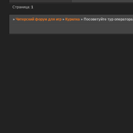
Страница:
1
»
Читерский форум для игр
»
Курилка
»
Посоветуйте тур оператора