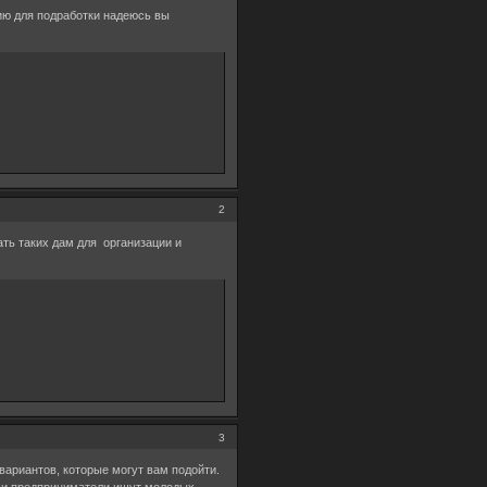
ию для подработки надеюсь вы
2
ть таких дам для организации и
3
вариантов, которые могут вам подойти.