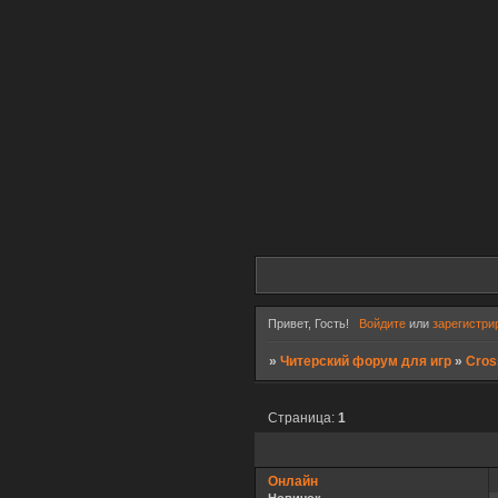
Привет, Гость!
Войдите
или
зарегистри
»
Читерский форум для игр
»
Cros
Страница:
1
Онлайн