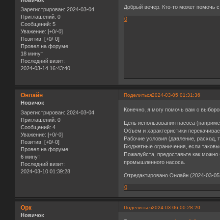
Новичок
Добрый вечер. Кто-то может помочь 
Зарегистрирован
: 2024-03-04
Приглашений:
0
0
Сообщений:
5
Уважение:
[+0/-0]
Позитив:
[+0/-0]
Провел на форуме:
18 минут
Последний визит:
2024-03-14 16:43:40
Онлайн
Поделиться
2024-03-05 01:31:36
Новичок
Конечно, я могу помочь вам с выбор
Зарегистрирован
: 2024-03-04
Приглашений:
0
Цель использования насоса (например
Сообщений:
4
Объем и характеристики перекачиваем
Уважение:
[+0/-0]
Рабочие условия (давление, расход,
Позитив:
[+0/-0]
Бюджетные ограничения, если таковы
Провел на форуме:
Пожалуйста, предоставьте как можно
6 минут
промышленного насоса.
Последний визит:
2024-03-10 01:39:28
Отредактировано Онлайн (2024-03-05 
0
Орк
Поделиться
2024-03-06 00:28:20
Новичок