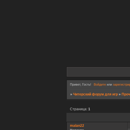
Привет, Гость!
Войдите
или
зарегистри
»
Читерский форум для игр
»
Про
Страница:
1
malan22