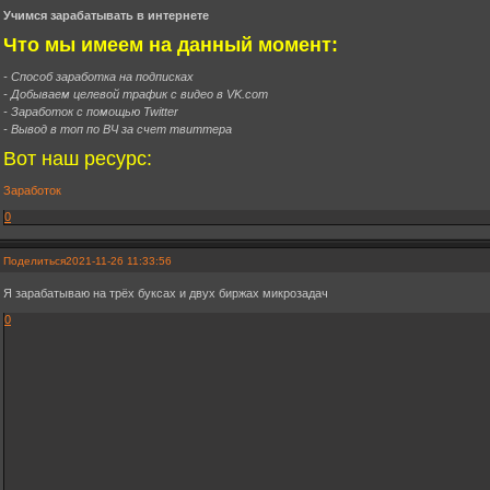
Учимся зарабатывать в интернете
Что мы имеем на данный момент:
- Способ заработка на подписках
- Добываем целевой трафик с видео в VK.com
- Заработок с помощью Twitter
- Вывод в топ по ВЧ за счет твиттера
Вот наш ресурс:
Заработок
0
Поделиться
2021-11-26 11:33:56
Я зарабатываю на трёх буксах и двух биржах микрозадач
0