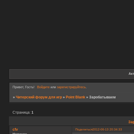
Ак
Привет, Гость!
Войдите
или
зарегистрируйтесь
.
»
Читерский форум для игр
»
Point Blank
»
Заробатываем
Страница:
1
За
cfv
Поделиться
2012-06-13 20:34:33