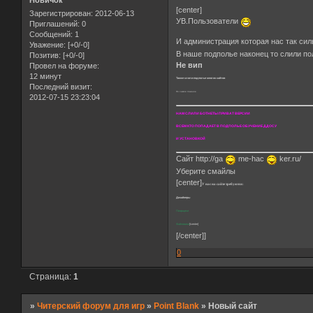
Новичок
[center]
Зарегистрирован
: 2012-06-13
УВ.Пользователи
Приглашений:
0
Сообщений:
1
И администрация которая нас так си
Уважение:
[+0/-0]
В наше подполье наконец то слили п
Позитив:
[+0/-0]
Не вип
Провел на форуме:
12 минут
Также слили подполье многих сайтов
Последний визит:
Но самое главное
2012-07-15 23:23:04
НАМ СЛИЛИ БОТНЕТЫ ПРИВАТ ВЕРСИИ
ВСЕМ КТО ПОПАДАЕТ В ПОДПОЛЬЕ ОБУЧЕНИЕ ДДОСУ
И УСТАНОВКОЙ
Сайт http://ga
me-hac
ker.ru/
Уберите смайлы
[center]
У нас на сайте требуются:
Дизайнеры
Пиарщики
Файловики
[/center]
[/center]]
0
Страница:
1
»
Читерский форум для игр
»
Point Blank
»
Новый сайт