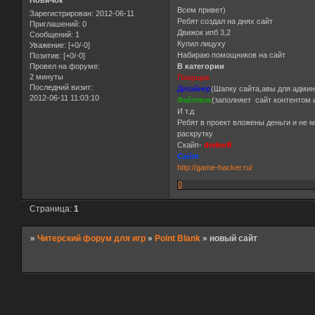
Новичок
Всем привет)
Зарегистрирован
: 2012-06-11
Ребят создал на днях сайт
Приглашений:
0
Движок ипб 3,2
Сообщений:
1
Купил лицуху
Уважение:
[+0/-0]
Набираю помощников на сайт
Позитив:
[+0/-0]
В категории
Провел на форуме:
2 минуты
Пиарщик
Последний визит:
Дизайнер
(Шапку сайта,авы для админ
2012-06-11 11:03:10
Файловик
(заполняет сайт контентом 
И т.д
Ребят в проект вложены деньги и не м
раскрутку
Скайп-
dreker8
Сайт
http://game-hacker.ru/
0
Страница:
1
»
Читерский форум для игр
»
Point Blank
»
новый сайт