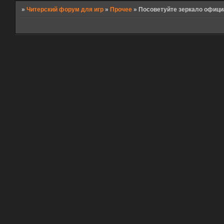
»
Читерский форум для игр
»
Прочее
»
Посоветуйте зеркало офици